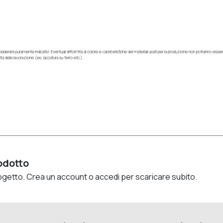
 considerarsi puramente indicativi. Eventuali difformità di colore e caratteristiche dei materiali usati per la produzione non potranno es
lità della lavorazione (es. laccatura su ferro etc.).
rodotto
progetto. Crea un account o accedi per scaricare subito.