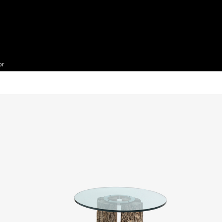
Materiali
Designer
Azienda
Proget
or