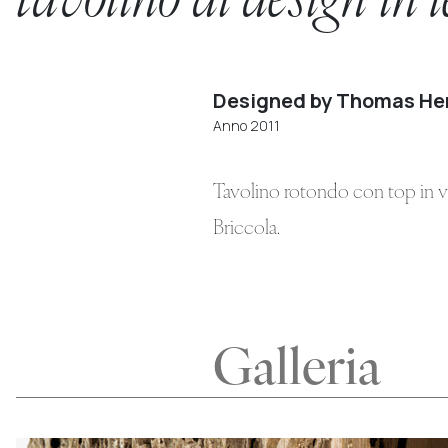
tavolino di design in 
Designed by Thomas He
Anno 2011
Tavolino rotondo con top in ve
Briccola.
Galleria