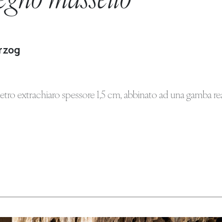
legno massello
rzog
tro extrachiaro spessore 1,5 cm, abbinato ad una gamba real