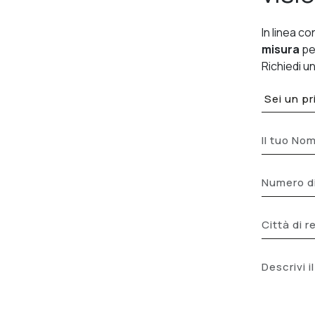
In linea con
misura
pe
Richiedi u