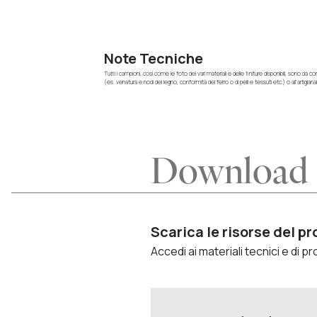
Note Tecniche
Tutti i campioni, così come le foto dei vari materiali e delle finiture disponibili, sono da
(es. venatura e nodi del legno, conformità del ferro o di pelli e tessuti etc.) o all’artigiana
Download
Scarica le risorse del p
Accedi ai materiali tecnici e di 