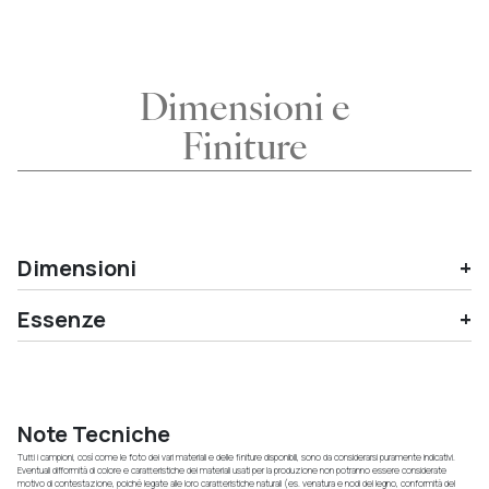
Dimensioni e
Finiture
Dimensioni
Essenze
Note Tecniche
Tutti i campioni, così come le foto dei vari materiali e delle finiture disponibili, sono da considerarsi puramente indicativi.
Eventuali difformità di colore e caratteristiche dei materiali usati per la produzione non potranno essere considerate
motivo di contestazione, poiché legate alle loro caratteristiche naturali (es. venatura e nodi del legno, conformità del