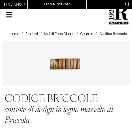
Seleziona la tua lingua
Area Riservata
ITALIANO
Home
Prodotti
Mobili Zona Giorno
Console
Codice Briccole
CODICE BRICCOLE
console di design in legno massello di
Briccola