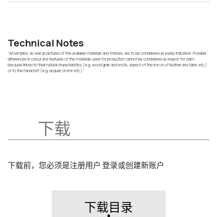
Technical Notes
"All samples, as well as pictures of the available materials and finishes, are to be considered as purely indicative. Possible
differences in colour and features of the materials used for production cannot be considered as reason for claim,
because linked to their natural characteristics (e.g. wood grain and knots, aspect of the iron or of leather and fabric etc.)
or to the handcraft (e.g. lacquer on iron etc.)."
下载
下载前，您必须是注册用户 登录或创建新账户
下载目录